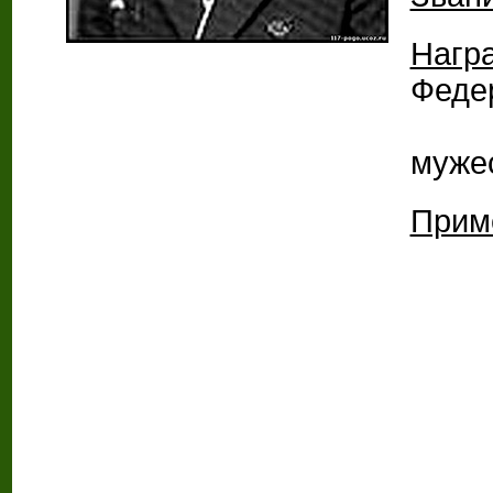
Нагр
Феде
Ор
муже
Прим