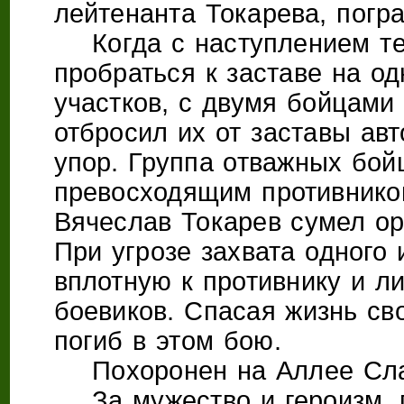
лейтенанта Токарева, погр
Когда с наступлением те
пробраться к заставе на о
участков, с двумя бойцами
отбросил их от заставы ав
упор. Группа отважных бой
превосходящим противником
Вячеслав Токарев сумел ор
При угрозе захвата одного 
вплотную к противнику и л
боевиков. Спасая жизнь св
погиб в этом бою.
Похоронен на Аллее Слав
За мужество и героизм, 