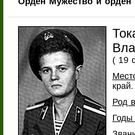
Орден Мужество и орден 
Ток
Вла
( 19 
Мест
край.
Род в
Годы
Зван